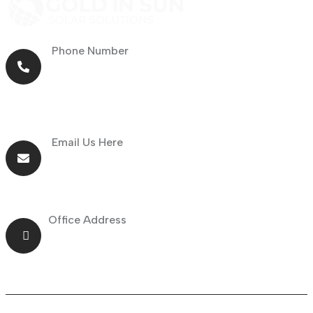
Phone Number
+971 56 464 4414
Email Us Here
info@goldnsun.com
Office Address
Shop No.23 Deira, Naif, Dubai, UAE