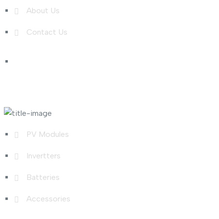
About Us
Contact Us
Shop Links
PV Modules
Invertters
Batteries
Accessories