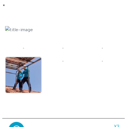
Photo Gallery
© 2026 Gold in Sun | All rights reserved | Made by
X3